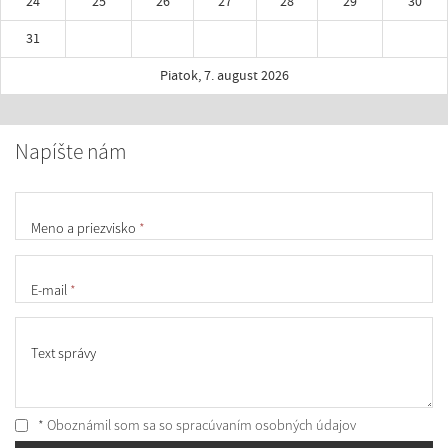
24
25
26
27
28
29
30
31
Piatok, 7. august 2026
Napíšte nám
Meno a priezvisko
*
E-mail
*
Text správy
* Oboznámil som sa so
spracúvaním osobných údajov