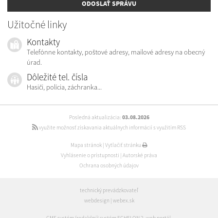
ODOSLAŤ SPRÁVU
Užitočné linky
Kontakty
Telefónne kontakty, poštové adresy, mailové adresy na obecný
úrad.
Dôležité tel. čísla
Hasiči, polícia, záchranka...
Posledná aktualizácia:
03.08.2026
využite možnosť získavania aktuálnych informácií s využitím RSS
Mapa stránok
|
Vytlačiť stránku
Vyhlásenie o prístupnosti
|
Autorské práva
Ochrana osobných údajov
technický prevádzkovateľ
webdesign
|
webex.sk
CMS systém (redakčný) systém ECHELON 2
,
web portál
,