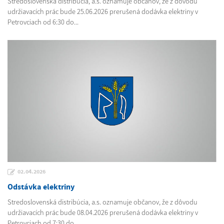
Stredoslovenská distribúcia, a.s. oznamuje občanov, že z dôvodu
udržiavacích prác bude 25.06.2026 prerušená dodávka elektriny v
Petrovciach od 6:30 do...
02.04.2026
Odstávka elektriny
Stredoslovenská distribúcia, a.s. oznamuje občanov, že z dôvodu
udržiavacích prác bude 08.04.2026 prerušená dodávka elektriny v
Petrovciach od 7:30 do...