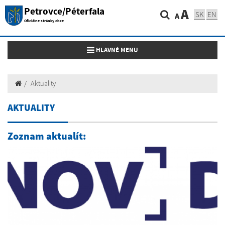
Petrovce/Péterfala
A
SK
EN
A
Oficiálne stránky obce
Toggle navigation
HLAVNÉ MENU
Aktuality
AKTUALITY
Zoznam aktualít: