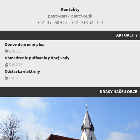
Kontakty
petrovcers@petrovce.sk
+421 47 568 41 35
,
+421 918 521 190
AKTUALITY
Obnov dom mini plus
22.07.2026
Obmedzenie pužívania pitnej vody
22.06.2026
Odstávka elektriny
22.06.2026
KRÁSY NAŠEJ OBCE