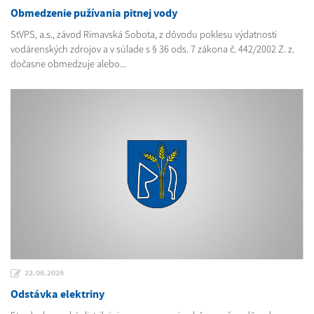
Obmedzenie pužívania pitnej vody
StVPS, a.s., závod Rimavská Sobota, z dôvodu poklesu výdatnosti
vodárenských zdrojov a v súlade s § 36 ods. 7 zákona č. 442/2002 Z. z.
dočasne obmedzuje alebo...
22.06.2026
Odstávka elektriny