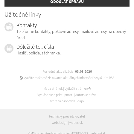
ODOSLAŤ SPRÁVU
Užitočné linky
Kontakty
Telefónne kontakty, poštové adresy, mailové adresy na obecný
úrad.
Dôležité tel. čísla
Hasiči, polícia, záchranka...
Posledná aktualizácia:
03.08.2026
využite možnosť získavania aktuálnych informácií s využitím RSS
Mapa stránok
|
Vytlačiť stránku
Vyhlásenie o prístupnosti
|
Autorské práva
Ochrana osobných údajov
technický prevádzkovateľ
webdesign
|
webex.sk
CMS systém (redakčný) systém ECHELON 2
,
web portál
,