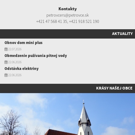
Kontakty
petrovcers@petrovce.sk
+421 47 568 41 35
,
+421 918 521 190
AKTUALITY
Obnov dom mini plus
22.07.2026
Obmedzenie pužívania pitnej vody
22.06.2026
Odstávka elektriny
22.06.2026
KRÁSY NAŠEJ OBCE