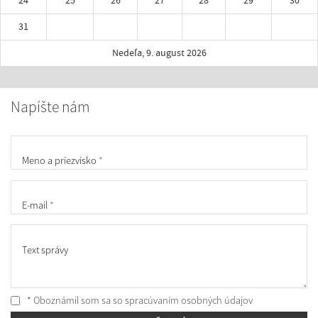
24
25
26
27
28
29
30
31
Nedeľa, 9. august 2026
Napíšte nám
Meno a priezvisko
*
E-mail
*
Text správy
* Oboznámil som sa so
spracúvaním osobných údajov