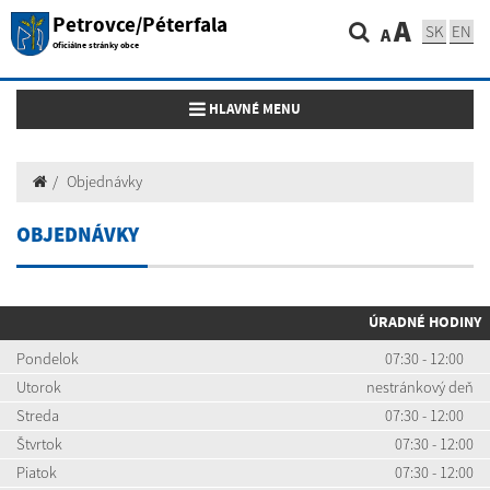
Petrovce/Péterfala
A
SK
EN
A
Oficiálne stránky obce
Toggle navigation
HLAVNÉ MENU
Objednávky
OBJEDNÁVKY
ÚRADNÉ HODINY
Pondelok
07:30 - 12:00
Utorok
nestránkový deň
Streda
07:30 - 12:00
Štvrtok
07:30 - 12:00
Piatok
07:30 - 12:00