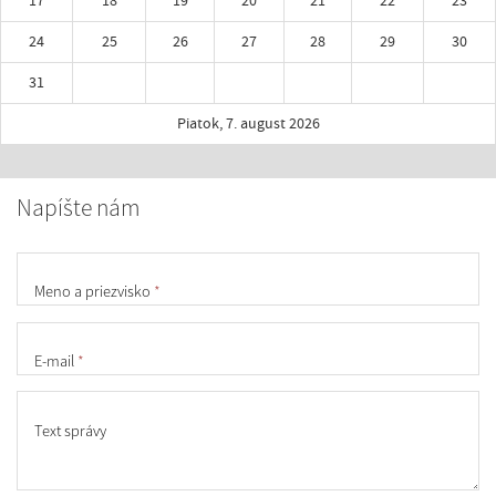
17
18
19
20
21
22
23
24
25
26
27
28
29
30
31
Piatok, 7. august 2026
Napíšte nám
Meno a priezvisko
*
E-mail
*
Text správy