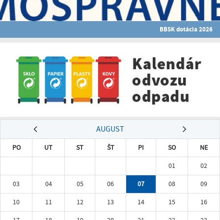
BBSK dotácia 2026
AUGUST
PO
UT
ST
ŠT
PI
SO
NE
01
02
03
04
05
06
07
08
09
10
11
12
13
14
15
16