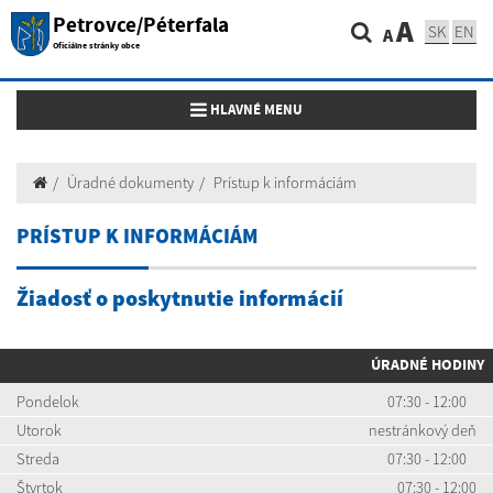
Petrovce/Péterfala
A
SK
EN
A
Oficiálne stránky obce
Toggle navigation
HLAVNÉ MENU
Úradné dokumenty
Prístup k informáciám
PRÍSTUP K INFORMÁCIÁM
Žiadosť o poskytnutie informácií
ÚRADNÉ HODINY
Pondelok
07:30 - 12:00
Utorok
nestránkový deň
Streda
07:30 - 12:00
Štvrtok
07:30 - 12:00