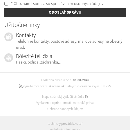
* Oboznámil som sa so
spracúvaním osobných údajov
ODOSLAŤ SPRÁVU
Užitočné linky
Kontakty
Telefónne kontakty, poštové adresy, mailové adresy na obecný
úrad.
Dôležité tel. čísla
Hasiči, polícia, záchranka...
Posledná aktualizácia:
03.08.2026
využite možnosť získavania aktuálnych informácií s využitím RSS
Mapa stránok
|
Vytlačiť stránku
Vyhlásenie o prístupnosti
|
Autorské práva
Ochrana osobných údajov
technický prevádzkovateľ
webdesign
|
webex.sk