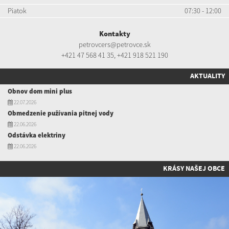
Piatok
07:30 - 12:00
Kontakty
petrovcers@petrovce.sk
+421 47 568 41 35
,
+421 918 521 190
AKTUALITY
Obnov dom mini plus
22.07.2026
Obmedzenie pužívania pitnej vody
22.06.2026
Odstávka elektriny
22.06.2026
KRÁSY NAŠEJ OBCE