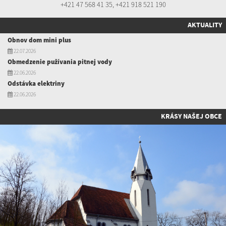
+421 47 568 41 35
,
+421 918 521 190
AKTUALITY
Obnov dom mini plus
22.07.2026
Obmedzenie pužívania pitnej vody
22.06.2026
Odstávka elektriny
22.06.2026
KRÁSY NAŠEJ OBCE