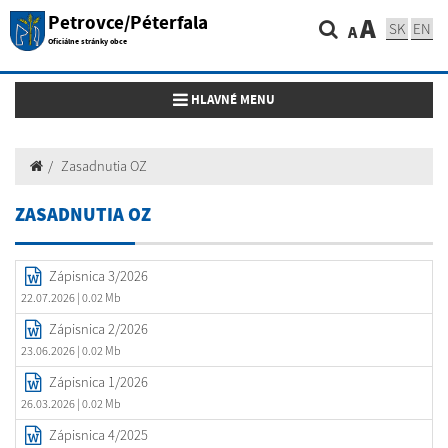
Petrovce/Péterfala
A
SK
EN
A
Oficiálne stránky obce
Toggle navigation
HLAVNÉ MENU
Zasadnutia OZ
ZASADNUTIA OZ
Zápisnica 3/2026
22.07.2026
| 0.02 Mb
Zápisnica 2/2026
23.06.2026
| 0.02 Mb
Zápisnica 1/2026
26.03.2026
| 0.02 Mb
Zápisnica 4/2025