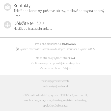
Kontakty
Telefónne kontakty, poštové adresy, mailové adresy na obecný
úrad.
Dôležité tel. čísla
Hasiči, polícia, záchranka...
Posledná aktualizácia:
03.08.2026
využite možnosť získavania aktuálnych informácií s využitím RSS
Mapa stránok
|
Vytlačiť stránku
Vyhlásenie o prístupnosti
|
Autorské práva
Ochrana osobných údajov
technický prevádzkovateľ
webdesign
|
webex.sk
CMS systém (redakčný) systém ECHELON 2
,
web portál
,
webhosting
,
wbx, s.r.o.
,
domény
,
registrácia domény
,
spoločnosť wbx, s.r.o.