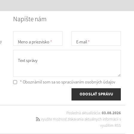
Napíšte nám
y
Meno a priezvisko
*
E-mail
*
Text správy
* Oboznámil som sa so
spracúvaním osobných údajov
ODOSLAŤ SPRÁVU
Posledná aktualizácia:
03.08.2026
využite možnosť získavania aktuálnych informácií s
využitím RSS