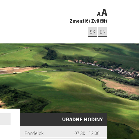
A
A
Zmenšiť
/
Zväčšiť
SK
EN
ÚRADNÉ HODINY
Pondelok
07:30 - 12:00