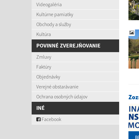
Videogaléria
Kultúrne pamiatky
Obchody a služby
Kultúra
POVINNÉ ZVEREJŇOVANIE
Zmluvy
Faktúry
Objednávky
Verejné obstarávanie
Zoz
Ochrana osobných údajov
INÉ
Facebook
BB