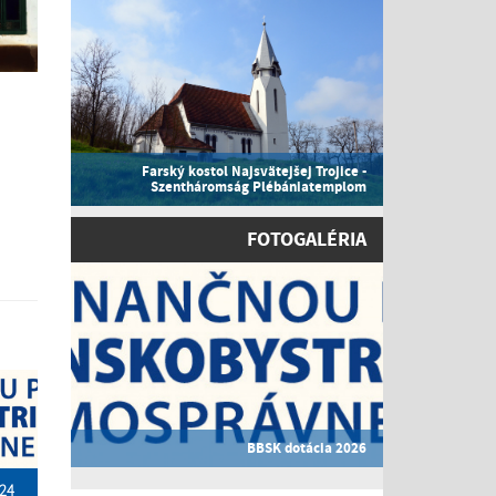
Farský kostol Najsvätejšej Trojice -
Szentháromság Plébániatemplom
FOTOGALÉRIA
BBSK dotácia 2026
24