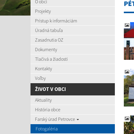
O obci
PÉ
Projekty
Prístup k informáciám
Úradná tabuľa
Zasadnutia OZ
Dokumenty
Tlačivá a žiadosti
Kontakty
Voľby
ŽIVOT V OBCI
Aktuality
História obce
Farský úrad Petrovce
Fotogaléria