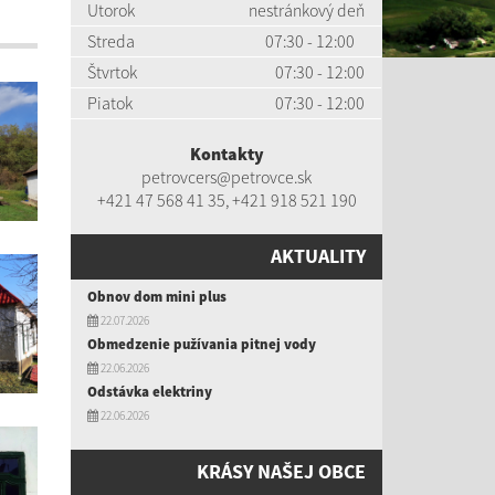
Utorok
nestránkový deň
Streda
07:30 - 12:00
Štvrtok
07:30 - 12:00
Piatok
07:30 - 12:00
Kontakty
petrovcers@petrovce.sk
+421 47 568 41 35
,
+421 918 521 190
AKTUALITY
Obnov dom mini plus
22.07.2026
Obmedzenie pužívania pitnej vody
22.06.2026
Odstávka elektriny
22.06.2026
KRÁSY NAŠEJ OBCE