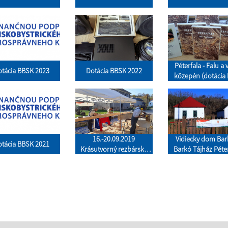
Péterfala - Falu a 
tácia BBSK 2023
Dotácia BBSK 2022
közepén (dotácia
támogatásával
16.-20.09.2019
Vidiecky dom Bar
tácia BBSK 2021
Krásutvorný rezbársky
Barkó Tájház Péter
tábor - Szépteremtő
/BGA/
Alkotótábor /BGA/