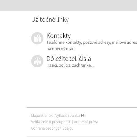
Užitočné linky
Kontakty
Telefónne kontakty, poštové adresy, mailové adres
na obecný úrad.
Dôležité tel. čísla
Hasiči, polícia, záchranka...
Mapa stránok
|
Vytlačiť stránku
Vyhlásenie o prístupnosti
|
Autorské práva
Ochrana osobných údajov