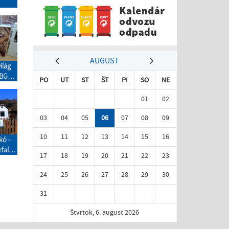
AUGUST
világ
 BGA
PO
UT
ST
ŠT
PI
SO
NE
)
01
02
03
04
05
06
07
08
09
10
11
12
13
14
15
16
kó -
fala
17
18
19
20
21
22
23
24
25
26
27
28
29
30
31
Štvrtok, 6. august 2026